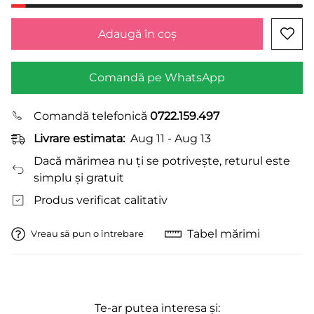
Adaugă în coş
Comandă pe WhatsApp
Comandă telefonică
0722.159.497
Livrare estimata:
Aug 11 - Aug 13
Dacă mărimea nu ți se potrivește, returul este
simplu și gratuit
Produs verificat calitativ
Tabel mărimi
Vreau să pun o întrebare
Te-ar putea interesa și: