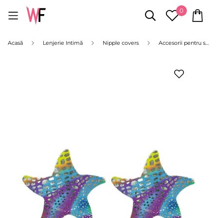
0
Acasă
Lenjerie Intimă
Nipple covers
Accesorii pentru sani in forma de stea TE147B-100