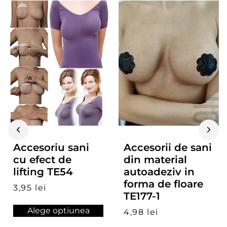
299 Lei
Plată:
Plata ramburs - la primirea coletului.
Plata cu cardul.
Accesoriu sani
Accesorii de sani
cu efect de
din material
lifting TE54
autoadeziv in
forma de floare
3,95 lei
TE177-1
Alege optiunea
4,98 lei