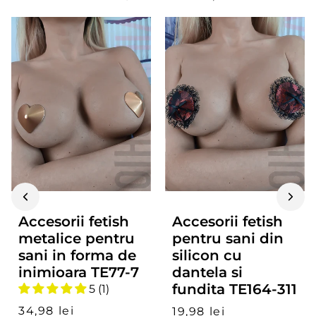
Accesorii fetish
Accesorii fetish
metalice pentru
pentru sani din
sani in forma de
silicon cu
inimioara TE77-7
dantela si
fundita TE164-311
5 (1)
34,98 lei
19,98 lei