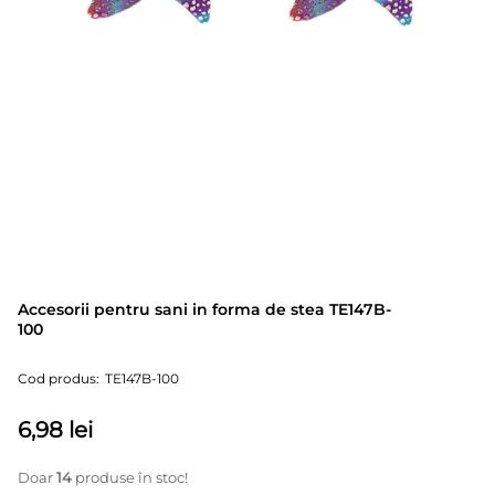
Accesorii pentru sani in forma de stea TE147B-
100
Cod produs:
TE147B-100
Preț
6,98 lei
Doar
14
produse în stoc!