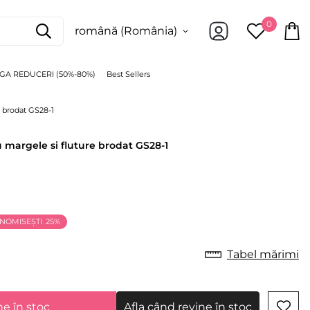
0
română (România)
GA REDUCERI (50%-80%)
Best Sellers
e brodat GS28-1
u margele si fluture brodat GS28-1
NOMISEȘTI
25%
Tabel mărimi
Afla când revine în stoc
ne în stoc