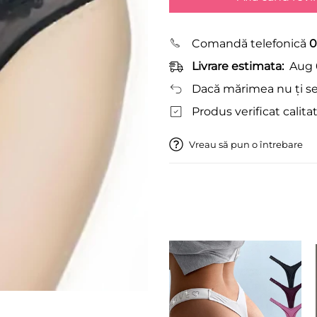
Comandă telefonică
0
Livrare estimata:
Aug 
Dacă mărimea nu ți se 
Produs verificat calitat
Vreau să pun o întrebare