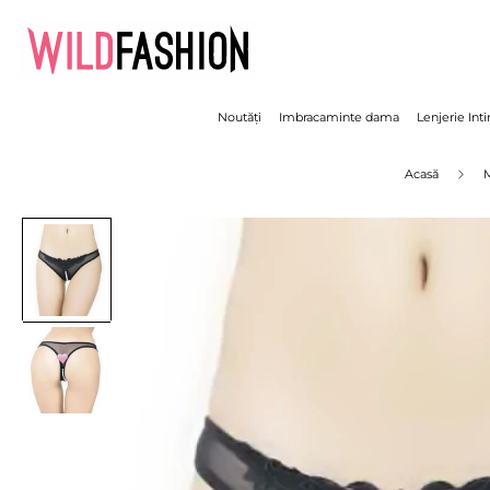
Noutăți
Imbracaminte dama
Lenjerie Int
Acasă