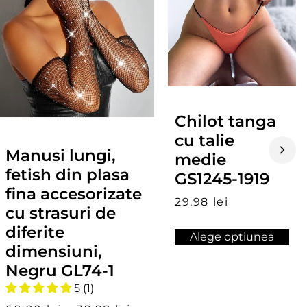
Chilot tanga
cu talie
Manusi lungi,
medie
fetish din plasa
GS1245-1919
fina accesorizate
29,98 lei
cu strasuri de
diferite
Alege optiunea
dimensiuni,
Negru GL74-1
5 (1)