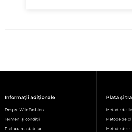
Informații adiționale
Plată și tr
Despre WildFashion
Metode de liv
Termeni și condiții
Metode de pl
Prelucrarea datelor
Metode de sc