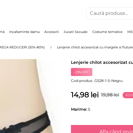
Caută produse...
imă
Incaltaminte dama
Accesorii
Jucarii Sexuale
Costume tematice
ME
MEGA REDUCERI (50%-80%)
Lenjerie chilot accesorizat cu margele si flutur
Lenjerie chilot accesorizat c
-25% OFF
Cod produs:
GS28-1-S-Negru
Preț
Preț
14,98 lei
19,98 lei
ECO
redus
Marime:
S
Afla când revi