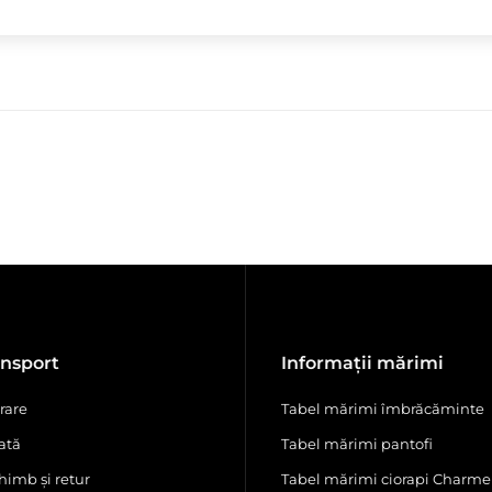
ansport
Informații mărimi
rare
Tabel mărimi îmbrăcăminte
ată
Tabel mărimi pantofi
himb și retur
Tabel mărimi ciorapi Charme