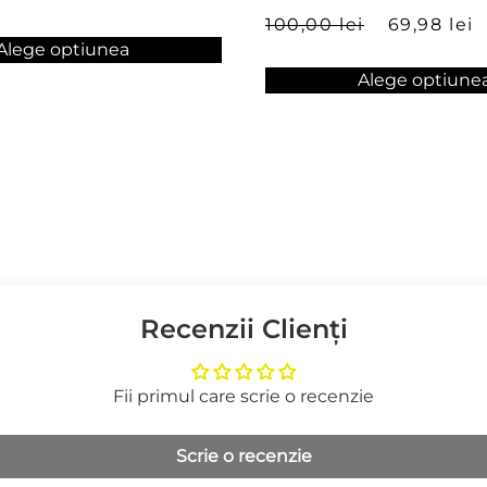
100,00 lei
69,98 lei
Alege optiunea
Alege optiune
Recenzii Clienți
Fii primul care scrie o recenzie
Scrie o recenzie