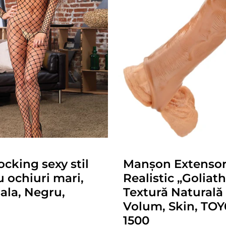
cking sexy stil
Manșon Extenso
u ochiuri mari,
Realistic „Goliath
ala, Negru,
Textură Naturală 
1
Volum, Skin, TOY
1500