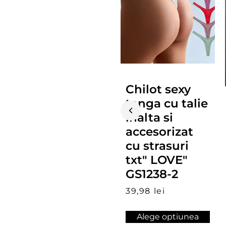
Chilot sexy
tanga cu talie
inalta si
accesorizat
cu strasuri
txt" LOVE"
GS1238-2
39,98 lei
Alege optiunea