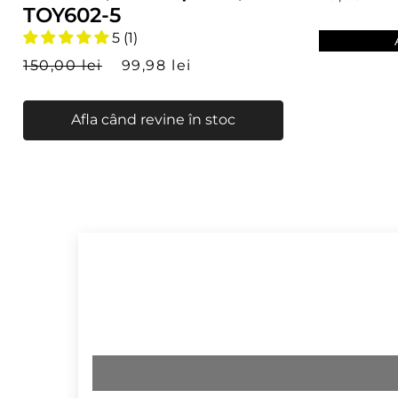
TOY602-5
5 (1)
150,00 lei
99,98 lei
Afla când revine în stoc