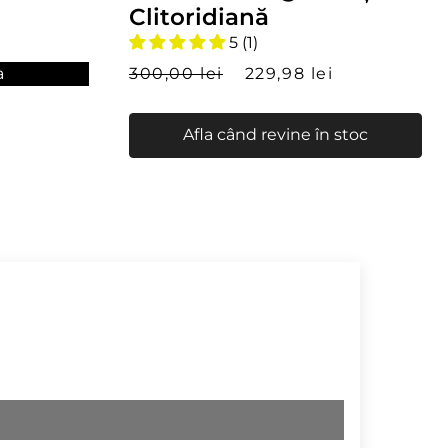
Clitoridiană
5 (1)
300,00 lei
229,98 lei
a
Afla când revine în stoc