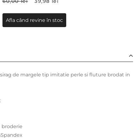
60,00 lei
39,98 lei
Afla când revine în stoc
sirag de margele tip imitatie perle si fluture brodat in
t
i broderie
5%Spandex